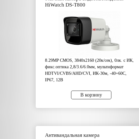
HiWatch DS-T800
8.29MP CMOS, 3840х2160 (20к/сек), 0лк. с ИК,
фикс.оптика 2,8/3.6/6.0мм, мультиформат
HDTVI/CVBS/AHD/CVI, ИК-30м, -40+60C,
IP67, 12В
В корзину
Антивандальная камера