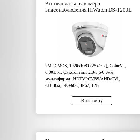
Антивандальная камера
видеонаблюдения HiWatch DS-T203L
2MP CMOS, 1920х1080 (25к/сек), ColorVu,
0,001лк., фикс.оптика 2,8/3.6/6.0мм,
мультиформат HDTVI/CVBS/AHD/CVI,
CП-30м, -40+60C, IP67, 12В
В корзину