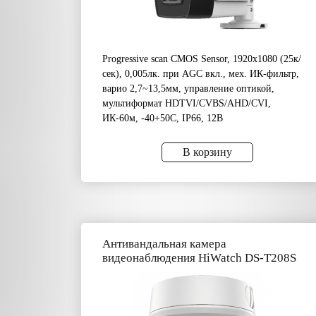
Progressive scan CMOS Sensor, 1920х1080 (25к/
сек), 0,005лк. при AGС вкл., мех. ИК-фильтр,
варио 2,7~13,5мм, управление оптикой,
мультиформат HDTVI/CVBS/AHD/CVI,
ИК-60м, -40+50C, IP66, 12В
В корзину
Антивандальная камера
видеонаблюдения HiWatch DS-T208S