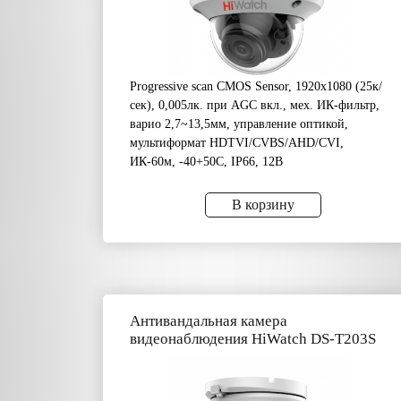
Progressive scan CMOS Sensor, 1920х1080 (25к/
сек), 0,005лк. при AGС вкл., мех. ИК-фильтр,
варио 2,7~13,5мм, управление оптикой,
мультиформат HDTVI/CVBS/AHD/CVI,
ИК-60м, -40+50C, IP66, 12В
В корзину
Антивандальная камера
видеонаблюдения HiWatch DS-T203S