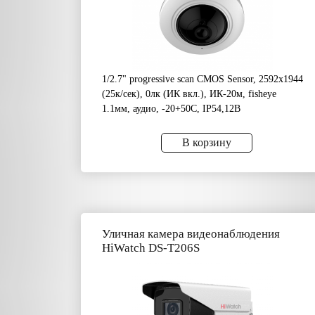
1/2.7" progressive scan CMOS Sensor, 2592х1944
(25к/сек), 0лк (ИК вкл.), ИК-20м, fisheye
1.1мм, аудио, -20+50C, IP54,12В
В корзину
Уличная камера видеонаблюдения
HiWatch DS-T206S