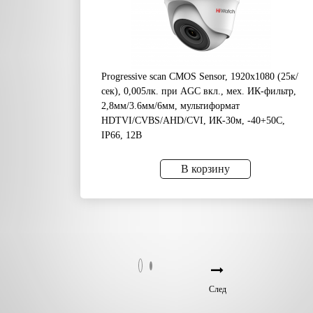
Progressive scan CMOS Sensor, 1920х1080 (25к/
сек), 0,005лк. при AGС вкл., мех. ИК-фильтр,
2,8мм/3.6мм/6мм, мультиформат
HDTVI/CVBS/AHD/CVI, ИК-30м, -40+50C,
IP66, 12В
В корзину
След