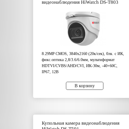
видеонаблюдения HiWatch DS-T803
8.29MP CMOS, 3840х2160 (20к/сек), 0лк. с ИК,
фикс.оптика 2,8/3.6/6.0мм, мультиформат
HDTVI/CVBS/AHD/CVI, ИК-30м, -40+60C,
IP67, 12В
В корзину
Купольная камера видеонаблюдения
HiWatch DS-T591