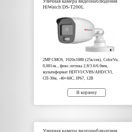
Уличная камера видеонаблюдения
HiWatch DS-T200L
2MP CMOS, 1920х1080 (25к/сек), ColorVu,
0,001лк., фикс.оптика 2,8/3.6/6.0мм,
мультиформат HDTVI/CVBS/AHD/CVI,
CП-30м, -40+60C, IP67, 12В
В корзину
Уличная камера видеонаблюдения