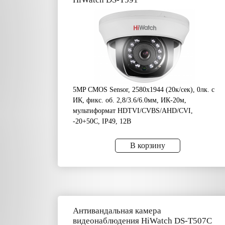
5MP CMOS Sensor, 2580х1944 (20к/сек), 0лк. с
ИК, фикс. об. 2,8/3.6/6.0мм, ИК-20м,
мультиформат HDTVI/CVBS/AHD/CVI,
-20+50C, IP49, 12В
В корзину
Антивандальная камера
видеонаблюдения HiWatch DS-T507C