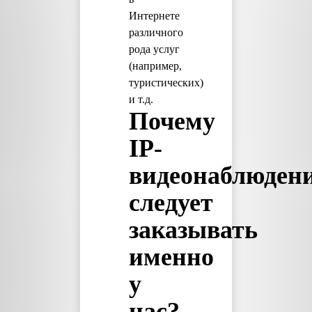
Интернете
различного
рода услуг
(например,
туристических)
и т.д.
Почему
IP-
видеонаблюден
следует
заказывать
именно
у
нас?