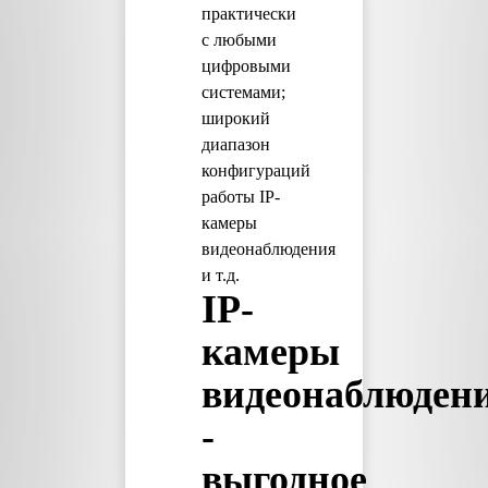
практически
с любыми
цифровыми
системами;
широкий
диапазон
конфигураций
работы IP-
камеры
видеонаблюдения
и т.д.
IP-
камеры
видеонаблюден
-
выгодное