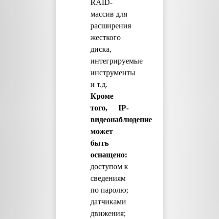
RAID-
массив для
расширения
жесткого
диска,
интегрируемые
инструменты
и т.д.
Кроме
того, IP-
видеонаблюдение
может
быть
оснащено:
доступом к
сведениям
по паролю;
датчиками
движения;