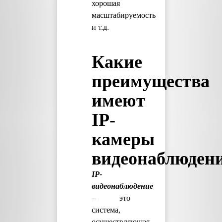
хорошая
масштабируемость
и т.д.
Какие
преимущества
имеют
IP-
камеры
видеонаблюден
IP-
видеонаблюдение
– это
система,
осуществляющая