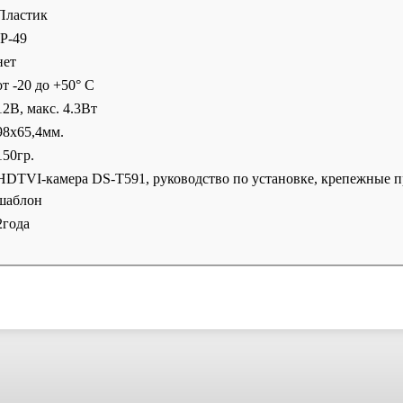
Пластик
IP-49
нет
от -20 до +50° C
12В, макс. 4.3Вт
98х65,4мм.
150гр.
HDTVI-камера DS-T591, руководство по установке, крепежные 
шаблон
2года