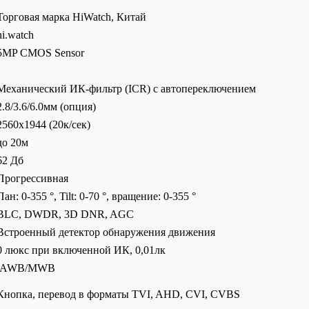
Торговая марка HiWatch, Китай
hi.watch
5MP CMOS Sensor
Механический ИК-фильтр (ICR) с автопереключением
2.8/3.6/6.0мм (опция)
2560х1944 (20к/сек)
до 20м
62 Дб
Прогрессивная
Пан: 0-355 °, Tilt: 0-70 °, вращение: 0-355 °
BLC, DWDR, 3D DNR, AGC
Встроенный детектор обнаружения движения
0 люкс при включенной ИК, 0,01лк
AWB/MWB
Кнопка, перевод в форматы TVI, AHD, CVI, CVBS