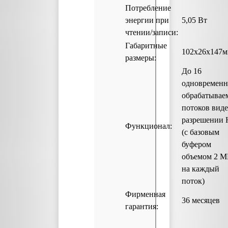
Потребление
энергии при
5,05 Вт
чтении/записи:
Габаритные
102x26x147
размеры:
До 16
одновременн
обрабатывае
потоков виде
разрешении
Функционал:
(с базовым
буфером
объемом 2 М
на каждый
поток)
Фирменная
36 месяцев
гарантия: