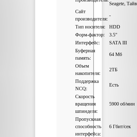
Seagete, Тай
Сайт
-
производителя:
Тип носителя:
HDD
Форм-фактор:
3.5"
Интерфейс:
SATA III
Буферная
64 Мб
память:
Объем
2ТБ
накопителя:
Поддержка
Есть
NCQ:
Скорость
вращения
5900 об/мин
шпинделя:
Пропускная
способность
6 Гбит/с
интерфейса: