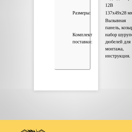
12В
Размеры:
137х49х28 м
Вызывная
панель, козы
Комплект
набор шуруп
поставки:
дюбелей для
монтажа,
инструкция.