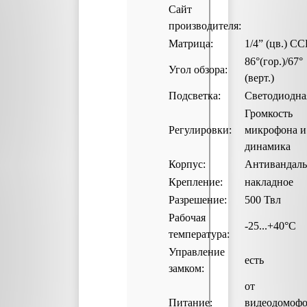
Сайт
производителя:
Матрица:
1/4” (цв.) C
86°(гор.)/67°
Угол обзора:
(верт.)
Подсветка:
Светодиодна
Громкость
Регулировки:
микрофона и
динамика
Корпус:
Антивандал
Крепление:
накладное
Разрешение:
500 Твл
Рабочая
-25...+40°С
температура:
Управление
есть
замком:
от
Питание:
видеодомофо