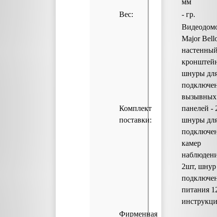
мм
Вес:
- гр.
Видеодом
Major Bell
настенны
кронштейн
шнуры дл
подключе
вызывных
Комплект
панелей - 
поставки:
шнуры дл
подключе
камер
наблюдени
2шт, шнур
подключе
питания 1
инструкци
Фирменная