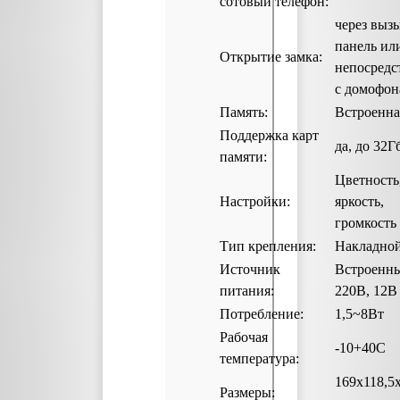
сотовый телефон:
через выз
панель ил
Открытие замка:
непосредс
с домофон
Память:
Встроенна
Поддержка карт
да, до 32Г
памяти:
Цветность
Настройки:
яркость,
громкость
Тип крепления:
Накладно
Источник
Встроенн
питания:
220В, 12В
Потребление:
1,5~8Вт
Рабочая
-10+40С
температура:
169х118,5
Размеры: