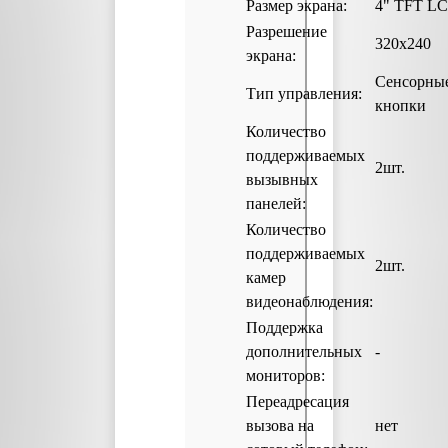
Размер экрана:
4" TFT L
Разрешение
320х240
экрана:
Сенсорны
Тип управления:
кнопки
Количество
поддерживаемых
2шт.
вызывных
панелей:
Количество
поддерживаемых
2шт.
камер
видеонаблюдения:
Поддержка
дополнительных
-
мониторов:
Переадресация
вызова на
нет