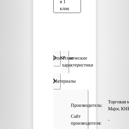
в 1
клик
Описание
Технические
характеристики
Материалы
Торговая 
Производитель:
Major, КН
Сайт
-
производителя: