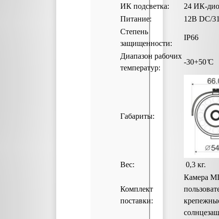
ИК подсветка:
24 ИК-дио
Питание:
12В DC/3
Степень
IP66
защищенности:
Диапазон рабочих
-30+50 ̊С
температур:
Габариты:
Вес:
0,3 кг.
Камера
MD
Комплект
пользоват
поставки:
крепежны
солнцеза