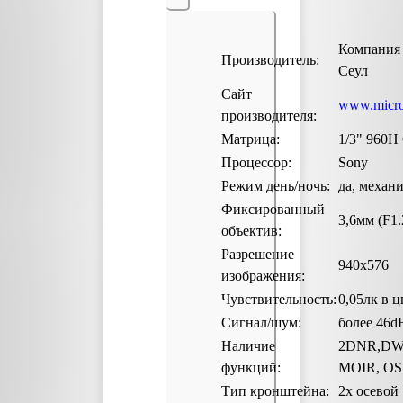
Компания 
Производитель:
Сеул
Сайт
www.microd
производителя:
Матрица:
1/3" 960H
Процессор:
Sony
Режим день/ночь:
да, механ
Фиксированный
3,6мм (F1.
объектив:
Разрешение
940x576
изображения:
Чувствительность:
0,05лк в ц
Сигнал/шум:
более 46d
Наличие
2DNR,DWD
функций:
MOIR, OS
Тип кронштейна:
2х осевой