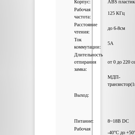
Корпус:
ABS пластик
Рабочая
125 КГц
частота:
Расстояние
до 6-8см
чтения:
Ток
5А
коммутации:
Длительность
отпирания
от 0 до 220 с
замка:
МДП-
транзистор(1
Выход:
Питание:
8~18В DC
Рабочая
-40°С до +50