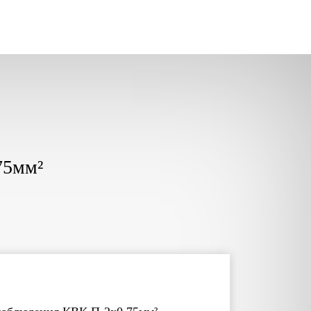
75мм²