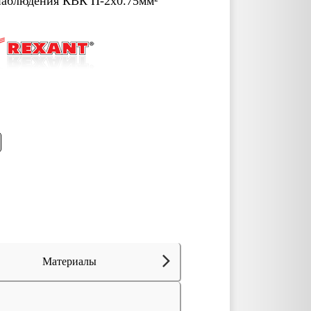
наблюдения КВК П-2x0.75мм²
Материалы