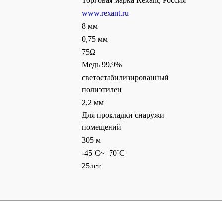
Торговая марка Rexant, Россия
www.rexant.ru
8 мм
0,75 мм
75Ω
Медь 99,9%
светостабилизированный
полиэтилен
2,2 мм
Для прокладки снаружи
помещений
305 м
-45˚C~+70˚C
25лет