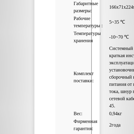
Габаритные
166x71x22
размеры:
Рабочие
5~35 
температуры :
Температуры
-10~70 ℃
хранения
Системный 
краткая инс
эксплуатац
установочн
Комплект
сборочный 
поставки:
питания от
тока, шнур 
сетевой каб
45.
Вес:
0,94кг
Фирменная
2года
гарантия: