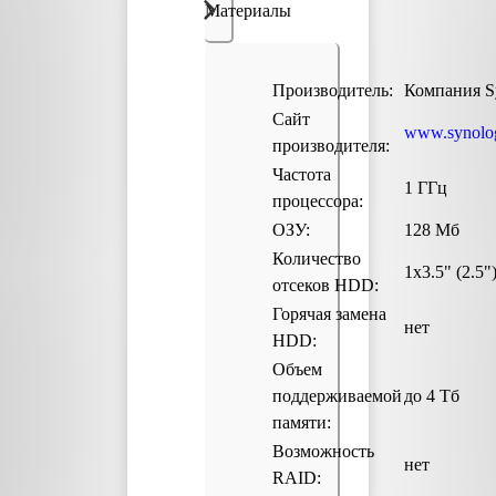
Материалы
Производитель:
Компания S
Сайт
www.synolo
производителя:
Частота
1 ГГц
процессора:
ОЗУ:
128 Мб
Количество
1x3.5" (2.5"
отсеков HDD:
Горячая замена
нет
HDD:
Объем
поддерживаемой
до 4 Тб
памяти:
Возможность
нет
RAID: