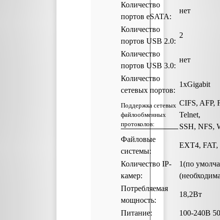
Количество
нет
портов eSATA:
Количество
2
портов USB 2.0:
Количество
нет
портов USB 3.0:
Количество
1xGigabit
сетевых портов:
CIFS, AFP, 
Поддержка сетевых
Telnet,
файлообменных
протоколов:
SSH, NFS,
Файловые
EXT4, FAT,
системы:
Количество IP-
1(по умолча
камер:
(необходима
Потребляемая
18,2Вт
мощность:
Питание:
100-240В 5