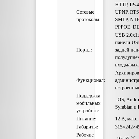
HTTP, IPv4
Сетевые
UPNP, RTS
протоколы:
SMTP, NTP
PPPOE, DD
USB 2.0х1ш
панели USB
Порты:
задней пан
полудупле
входы/выхо
Архивиров
Функционал:
администри
встроенны
Поддержка
iOS, Andro
мобильных
Symbian и 
устройств:
Питание:
12 В, макс
Габариты:
315×242×4
Рабочие
-10~55