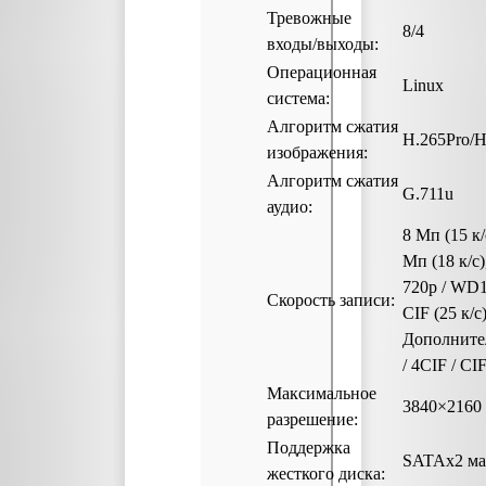
Тревожные
8/4
входы/выходы:
Операционная
Linux
система:
Алгоритм сжатия
H.265Pro/H
изображения:
Алгоритм сжатия
G.711u
аудио:
8 Мп (15 к/
Мп (18 к/с)
720p / WD1
Скорость записи:
CIF (25 к/с
Дополните
/ 4CIF / CIF
Максимальное
3840×2160 
разрешение:
Поддержка
SATAх2 ма
жесткого диска: