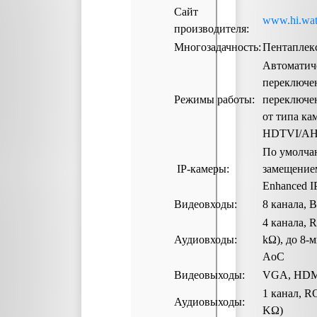
Сайт
www.hi.wa
производителя:
Многозадачность:
Пентаплек
Автоматич
переключе
Режимы работы:
переключен
от типа кам
HDTVI/AH
По умолчан
IP-камеры:
замещение
Enhanced I
Видеовходы:
8 канала, 
4 канала, R
Аудиовходы:
kΩ), до 8-
AoC
Видеовыходы:
VGA, HD
1 канал, R
Аудиовыходы:
KΩ)