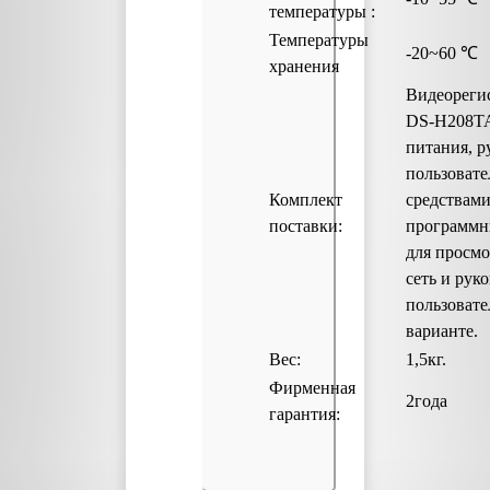
температуры :
Температуры
-20~60 ℃
хранения
Видеорегис
DS-H208TA
питания, р
пользовате
Комплект
средствами
поставки:
программн
для просмо
сеть и рук
пользовате
варианте.
Вес:
1,5кг.
Фирменная
2года
гарантия: