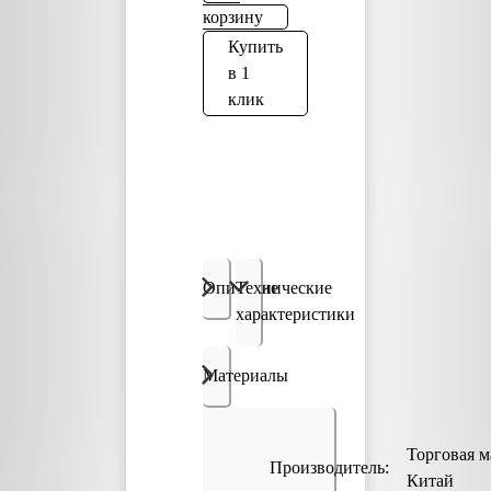
корзину
Купить
в 1
клик
Описание
Технические
характеристики
Материалы
Торговая м
Производитель:
Китай