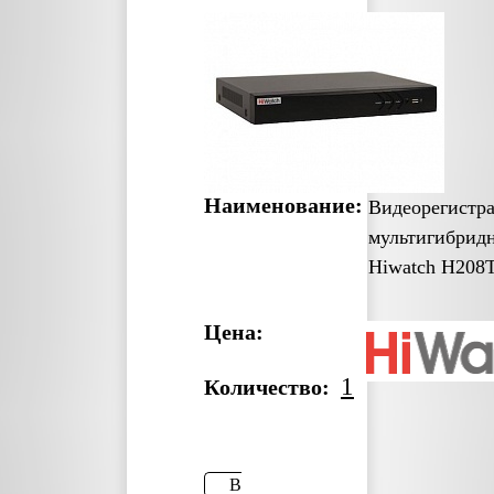
Наименование:
Видеорегистр
мультигибрид
Hiwatch H208
Цена:
1
Количество:
В