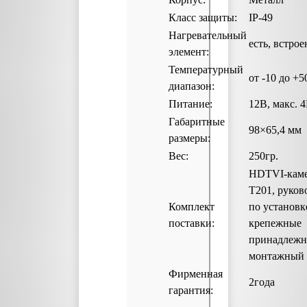
Класс защиты:
IP-49
Нагревательный
есть, встро
элемент:
Температурный
от -10 до +5
диапазон:
Питание:
12В, макс. 
Габаритные
98×65,4 мм
размеры:
Вес:
250гр.
HDTVI-каме
T201, руков
Комплект
по установк
поставки:
крепежные
принадлежн
монтажный
Фирменная
2года
гарантия: