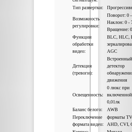
Тип развертки:
Прогрессив
Поворот: 0 -
Возможность
Наклон: 0 - 
регулировки:
Вращение: 0
Функции
BLC, HLC,
обработки
зеркалирова
видео:
AGC
Встроенны
Детекция
детектор
(тревоги):
обнаружени
движения
0 люкс при
Освещенность:
включенной
0,01лк
Баланс белого:
AWB
Переключение
форматы TV
формата видео:
AHD, CVI,
Корпус:
Металл