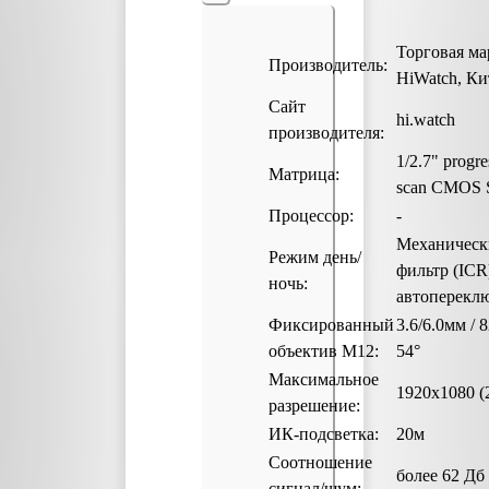
Торговая ма
Производитель:
HiWatch, Ки
Сайт
hi.watch
производителя:
1/2.7" progre
Матрица:
scan CMOS 
Процессор:
-
Механическ
Режим день/
фильтр (ICR
ночь:
автоперекл
Фиксированный
3.6/6.0мм / 8
объектив M12:
54°
Максимальное
1920х1080 (
разрешение:
ИК-подсветка:
20м
Соотношение
более 62 Дб
сигнал/шум: