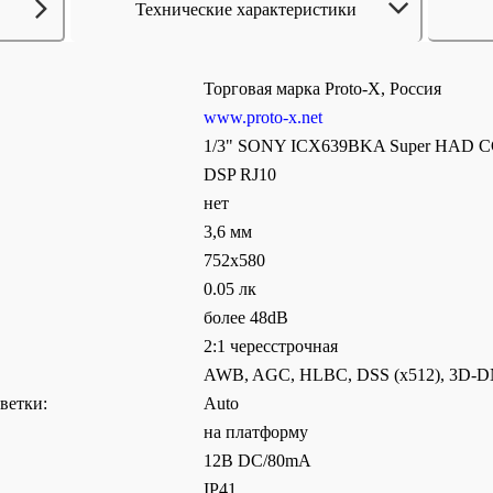
Технические характеристики
Торговая марка Proto-X, Россия
www.proto-x.net
1/3" SONY ICX639BKA Super HAD CC
DSP RJ10
нет
3,6 мм
752х580
0.05 лк
более 48dB
2:1 чересстрочная
AWB, AGC, HLBC, DSS (x512), 3D-
ветки:
Auto
на платформу
12В DC/80mA
IP41