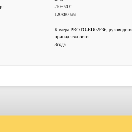
р:
-10+50 ̊С
120х80 мм
Камера
PROTO-ED02F36
, руководст
принадлежности
3года