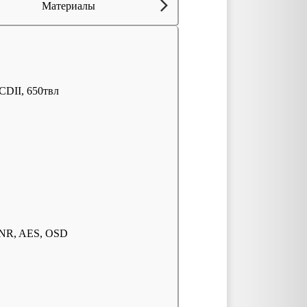
Материалы
DII, 650твл
DNR, AES, OSD