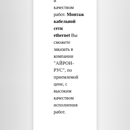
и
качеством
работ.
М
онтаж
кабельной
сети
ethernet
Вы
сможете
заказать в
компании
"АЙРОН-
РУС", по
приемлемой
цене, с
высоким
качеством
исполнения
работ.