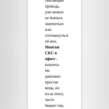
свисающие
провода,
уже можно
не бояться
зацепиться
или
спотыкнуться
об них.
Монтаж
СКС в
офисе
-
казалось
бы
довольно
простая
вещь, но
из-за этого,
часто
бывает так,