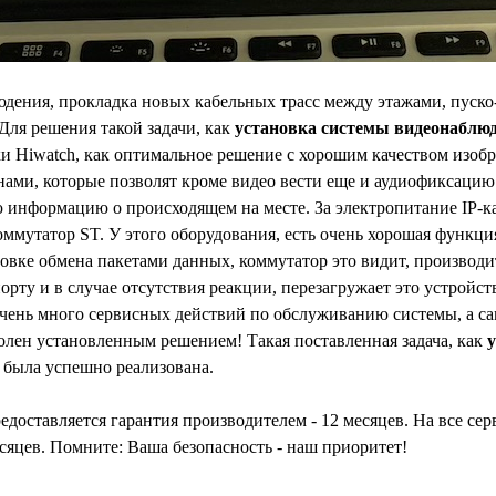
юдения, прокладка новых кабельных трасс между этажами, пуско
 Для решения такой задачи, как
установка системы видеонаблю
и Hiwatch, как оптимальное решение с хорошим качеством изоб
ми, которые позволят кроме видео вести еще и аудиофиксацию
 информацию о происходящем на месте. За электропитание IP-к
ммутатор ST. У этого оборудования, есть очень хорошая функция
новке обмена пакетами данных, коммутатор это видит, производи
рту и в случае отсутствия реакции, перезагружает это устройс
очень много сервисных действий по обслуживанию системы, а са
оволен установленным решением! Такая поставленная задача, как
, была успешно реализована.
едоставляется гарантия производителем - 12 месяцев. На все се
есяцев. Помните: Ваша безопасность - наш приоритет!