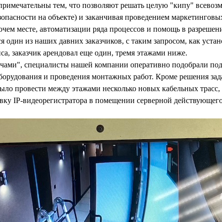
римечательны тем, что позволяют решать целую "кипу" всевозмо
зопасности на объекте) и заканчивая проведением маркетинговы
очем месте, автоматизации ряда процессов и помощь в разрешен
дин из наших давних заказчиков, с таким запросом, как уста
а, заказчик арендовал еще один, тремя этажами ниже.
ечами", специалисты нашей компании оперативно подобрали по
 оборудования и проведения монтажных работ. Кроме решения за
ыло провести между этажами несколько новых кабельных трасс,
овку IP-видеорегистратора в помещении серверной действующего