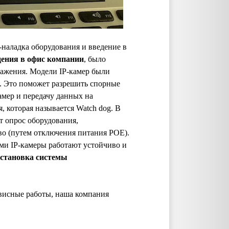
-наладка оборудования и введение в
дения в офис компании
, было
ражения. Модели IP-камер были
. Это поможет разрешить спорные
амер и передачу данных на
, которая называется Watch dog. В
т опрос оборудования,
тво (путем отключения питания POE).
ми IP-камеры работают устойчиво и
установка системы
рвисные работы, наша компания