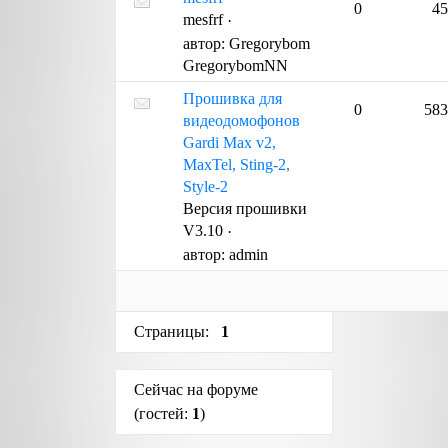
0
45
mesfrf
·
автор:
Gregorybom
GregorybomNN
Прошивка для
0
583
видеодомофонов
Gardi Max v2,
MaxTel, Sting-2,
Style-2
Версия прошивки
V3.10
·
автор:
admin
Страницы:
1
Сейчас на форуме
(гостей:
1
)