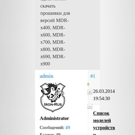
скачать
прошивки для
версий MDR-
х400, MDR-
x600, MDR-
x700, MDR-
x800, MDR-
х690, MDR-
x900
admin
#1
0
26.03.2014
19:54:30
Список
Administrator
моделей
Сообщений:
49
устройств
Баллов:
49
и