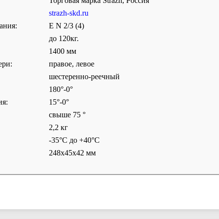
Торговая марка Strazh, Россия
strazh-skd.ru
ания:
E N 2/3 (4)
до 120кг.
1400 мм
ери:
правое, левое
шестеренно-реечный
180°-0°
ия:
15°-0°
свыше 75 °
2,2 кг
-35°С до +40°С
248х45х42 мм