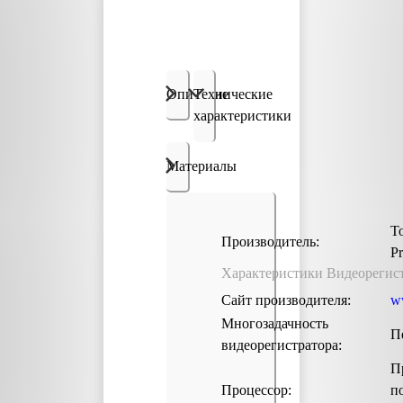
Описание
Технические
характеристики
Материалы
Т
Производитель:
P
Характеристики Видеорегист
Сайт производителя:
w
Многозадачность
П
видеорегистратора:
П
Процессор:
п