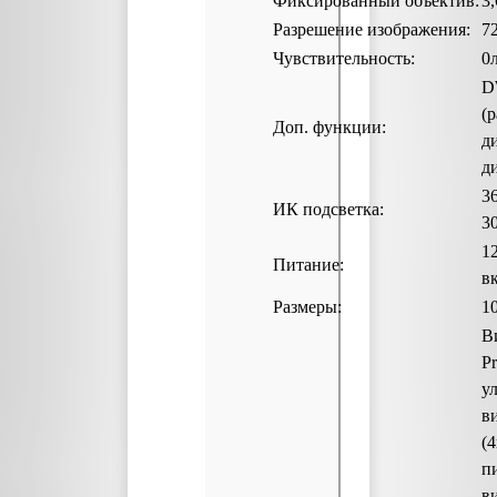
Фиксированный объектив:
3
Разрешение изображения:
7
Чувствительность:
0л
D
(
Доп. функции:
д
д
3
ИК подсветка:
3
1
Питание:
вк
Размеры:
1
В
Pr
у
в
(
п
в