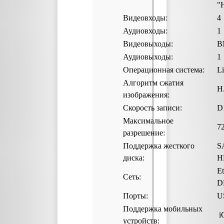
"H
Видеовходы:
4
Аудиовходы:
1
Видеовыходы:
B
Аудиовыходы:
1
Операционная система:
L
Алгоритм сжатия
H
изображения:
Скорость записи:
D1
Максимальное
7
разрешение:
Поддержка жесткого
S
диска:
H
E
Сеть:
D
Порты:
U
Поддержка мобильных
i
устройств: