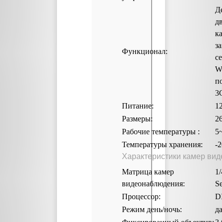
Д
д
к
з
Функционал:
с
W
п
3
Питание:
1
Размеры:
2
Рабочие температуры :
5
Температуры хранения:
-
Характеристики камер ви
Матрица камер
1/
видеонаблюдения:
S
Процессор:
D
Режим день/ночь:
д