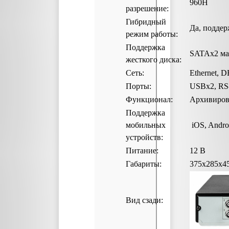
960H
разрешение:
Гибридный
Да, поддер
режим работы:
Поддержка
SATAх2 ма
жесткого диска:
Сеть:
Ethernet, 
Порты:
USBх2, RS
Функционал:
Архивирова
Поддержка
мобильных
iOS, Andro
устройств:
Питание:
12 В
Габариты:
375x285x4
Вид сзади: