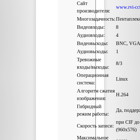
Сайт
www.rvi-cct
производителя:
Многозадачность:
Пентаплек
Видеовходы:
8
Аудиовходы:
4
Видеовыходы:
BNC, VGA
Аудиовыходы:
1
Тревожные
8/3
входы/выходы:
Операционная
Linux
система:
Алгоритм сжатия
H.264
изображения:
Гибридный
Да, поддер
режим работы:
при CIF до 
Скорость записи:
(960х576)
Максимальное