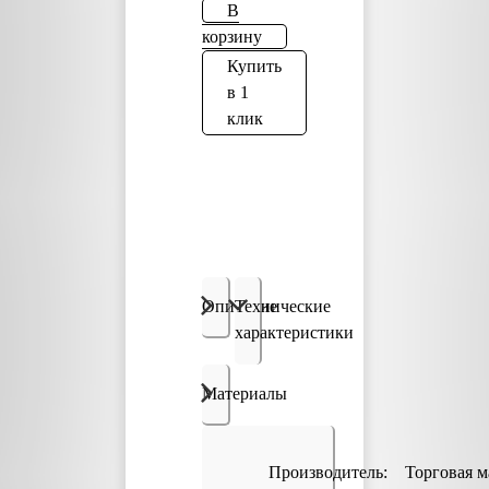
В
корзину
Купить
в 1
клик
Описание
Технические
характеристики
Материалы
Производитель:
Торговая м