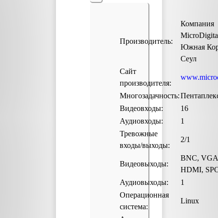
Компания
MicroDigita
Производитель:
Южная Коре
Сеул
Сайт
www.microdi
производителя:
Многозадачность:
Пентаплек
Видеовходы:
16
Аудиовходы:
1
Тревожные
2/1
входы/выходы:
BNC, VGA
Видеовыходы:
HDMI, SP
Аудиовыходы:
1
Операционная
Linux
система: