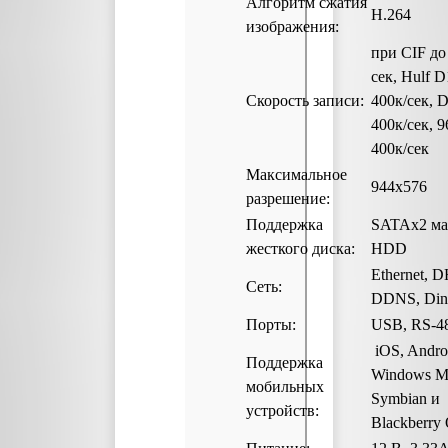
Алгоритм сжатия
H.264
изображения:
при CIF до 
сек, Hulf D
Скорость записи:
400к/сек, 
400к/сек, 
400к/сек
Максимальное
944х576
разрешение:
Поддержка
SATAх2 мак
жесткого диска:
HDD
Ethernet, 
Сеть:
DDNS, Din
Порты:
USB, RS-4
iOS, Andro
Поддержка
Windows Mo
мобильных
Symbian и
устройств:
Blackberry