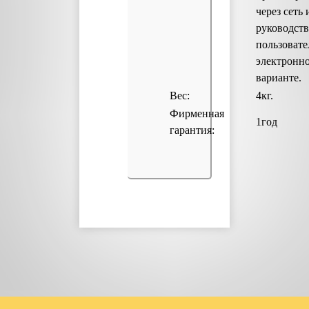
через сеть 
руководст
пользовате
электронн
варианте.
Вес:
4кг.
Фирменная
1год
гарантия: