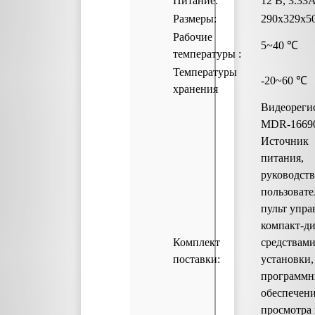
Питание:
12 В, 3.33
Размеры:
290х329х5
Рабочие
5~40 
температуры :
Температуры
-20~60 ℃
хранения
Видеореги
MDR-1669
Источник
питания,
руководст
пользовате
пульт упра
компакт-ди
Комплект
средствами
поставки:
установки,
программ
обеспечени
просмотра